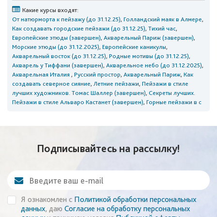
Какие курсы входят:
От натюрморта к пейзажу (до 31.12.25)
,
Голландский маяк в Алмере
,
Как создавать городские пейзажи (до 31.12.25)
,
Тихий час
,
Европейские этюды (завершен)
,
Акварельный Париж (завершен)
,
Морские этюды (до 31.12.2025)
,
Европейские каникулы
,
Акварельный восток (до 31.12.25)
,
Родные мотивы (до 31.12.25)
,
Акварель у Тиффани (завершен)
,
Акварельное небо (до 31.12.2025)
,
Акварельная Италия
,
Русский простор
,
Акварельный Париж
,
Как
создавать северное сияние
,
Летние пейзажи
,
Пейзажи в стиле
лучших художников. Томас Шаллер (завершен)
,
Секреты лучших.
Пейзажи в стиле Альваро Кастанет (завершен)
,
Горные пейзажи в с
Подписывайтесь на рассылку!
Я ознакомлен с
Политикой обработки персональных
данных
, даю
Согласие на обработку персональных