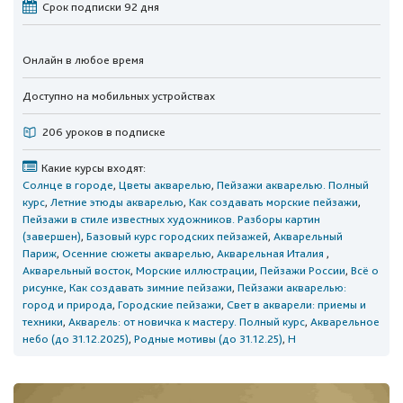
Срок подписки 92 дня
Онлайн в любое время
Доступно на мобильных устройствах
206 уроков в подписке
Какие курсы входят:
Солнце в городе
,
Цветы акварелью
,
Пейзажи акварелью. Полный
курс
,
Летние этюды акварелью
,
Как создавать морские пейзажи
,
Пейзажи в стиле известных художников. Разборы картин
(завершен)
,
Базовый курс городских пейзажей
,
Акварельный
Париж
,
Осенние сюжеты акварелью
,
Акварельная Италия
,
Акварельный восток
,
Морские иллюстрации
,
Пейзажи России
,
Всё о
рисунке
,
Как создавать зимние пейзажи
,
Пейзажи акварелью:
город и природа
,
Городские пейзажи
,
Свет в акварели: приемы и
техники
,
Акварель: от новичка к мастеру. Полный курс
,
Акварельное
небо (до 31.12.2025)
,
Родные мотивы (до 31.12.25)
,
Н