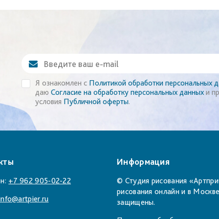
Я ознакомлен с
Политикой обработки персональных 
даю
Согласие на обработку персональных данных
и п
условия
Публичной оферты
.
кты
Информация
н:
+7 962 905-02-22
© Студия рисования «Артпри
рисования онлайн и в Москве
info@artpier.ru
защищены.