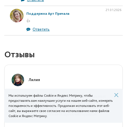
21.01.2026
Поддержка Арт Причала
👍
Ответить
Отзывы
Лилия
Мы используем файлы Cookie и Яндекс Метрику, чтобы
Огромное спасибо за курс Михаила Соловьева!
предоставлять вам наилучшие услуги на нашем веб-сайте, измерять
Очень нравятся не только стиль мастера и объём
посещаемость и эффективность. Продолжая использовать этот веб-
полезной информации в уроках, но и
сайт, вы выражаете свое согласие на использование нами файлов
необыкновенная мягкая подача материала!
Cookie и Яндекс Метрику.